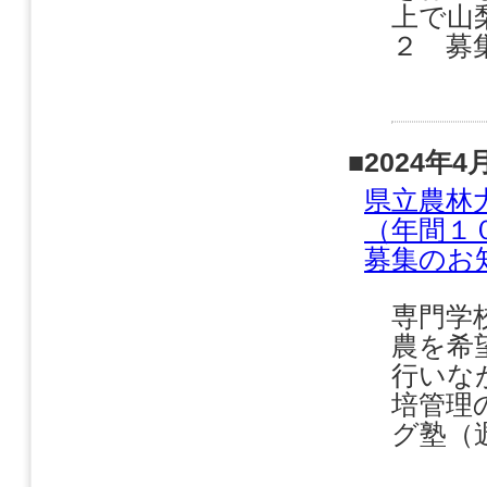
上で山
２ 募集
■2024年4
県立農林
（年間１
募集のお
専門学
農を希
行いな
培管理
グ塾（