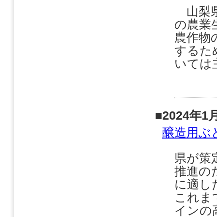
山梨県
の農業
農作物
するた
いては
■2024年1
醸造用ぶ
県が策
推進の
に適し
これま
インの