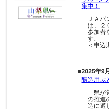
集中！
ＪＡバ
は、２
参加者
＜申込期
■2025年9
醸造用ぶ
県が策
の推進
造に適