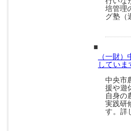
行いな
培管理
グ塾（
■
（一財）
していま
中央市
援や遊
自身の
実践研
す。詳