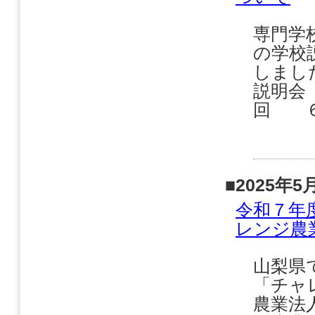
専門学
の学校
しまし
説明会
回 ６
■2025年5
令和７年
レンジ農
山梨県
「チャ
農業法