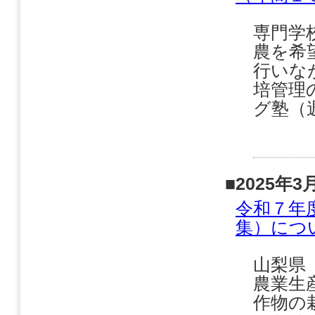
専門学
農を希
行いな
培管理
グ塾（
■2025年3
令和７年
集）につ
山梨県
農業生
作物の