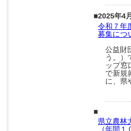
■2025年4
令和７年
募集につ
公益財
う。）
ップ窓
で新規
に、県
■
県立農林
（年間１