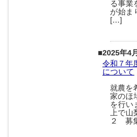
る事業
が始ま
[…]
■2025年4
令和７年
について
就農を
家のほ
を行い
上で山
２ 募集