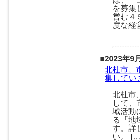
を募集
営む４
度な経
■2023年9
北杜市、
集してい
北杜市
して、
域活動
る「地
す。詳
い。 […