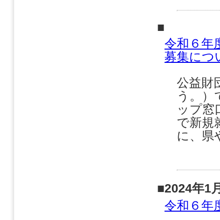
■
令和６年
募集につ
公益財
う。）
ップ窓
で新規
に、県
■2024年1
令和６年