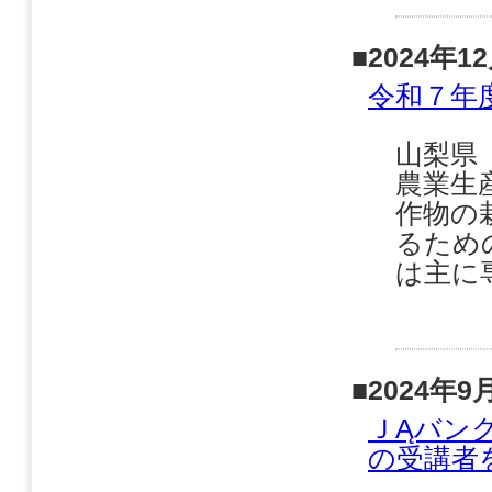
■2024年1
令和７年
山梨県
農業生
作物の
るため
は主に
■2024年9
ＪĄバン
の受講者