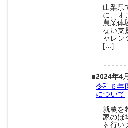
山梨県
に、オ
農業体
ない支
ャレン
[…]
■2024年4
令和６年
について
就農を
家のほ
を行い