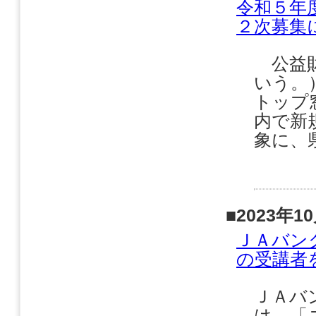
令和５年
２次募集
公益財
いう。
トップ
内で新
象に、
■2023年1
ＪＡバン
の受講者
ＪＡバ
は、「