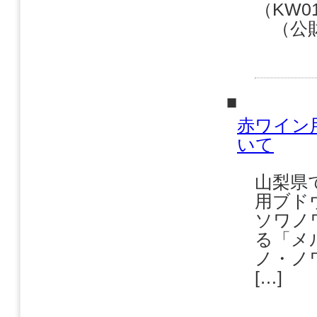
（KW0
（公財
■
赤ワイン
いて
山梨県
用ブド
ソワノ
る「メ
ノ・ノ
[…]