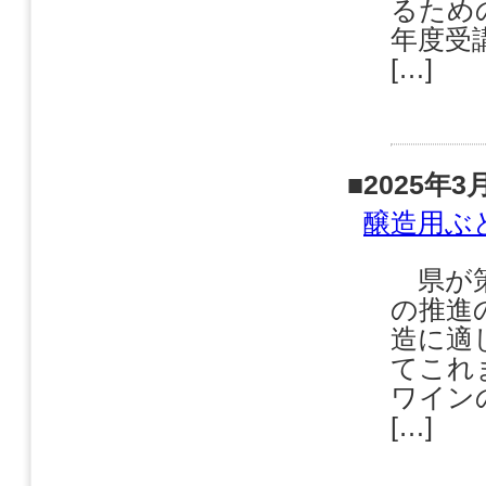
るため
年度受
[…]
■2025年3
醸造用ぶ
県が策
の推進
造に適
てこれ
ワイン
[…]