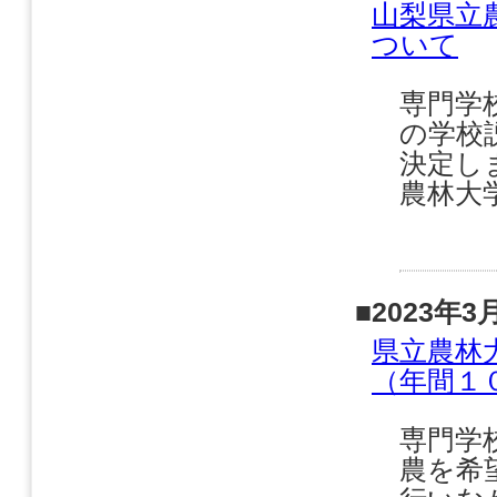
山梨県立
ついて
専門学
の学校
決定し
農林大
■2023年3
県立農林
（年間１
専門学
農を希