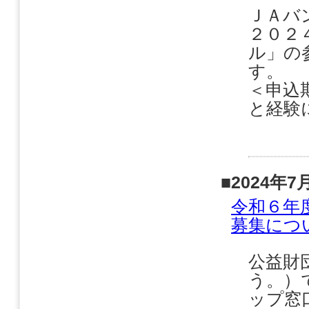
ＪＡバ
２０２
ル」の
＜申込期
と経験に
■2024年7
令和６年
募集につ
公益財
う。）
ップ窓