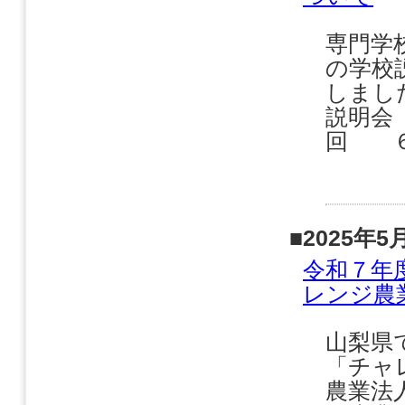
専門学
の学校
しまし
説明会
回 ６
■2025年5
令和７年
レンジ農
山梨県
「チャ
農業法