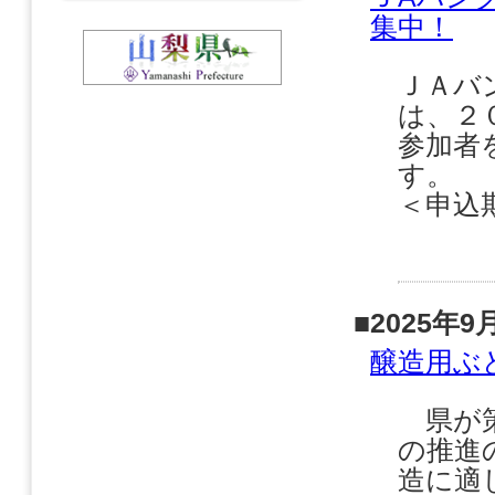
集中！
ＪＡバ
は、２
参加者
＜申込期
■2025年9
醸造用ぶ
県が策
の推進
造に適