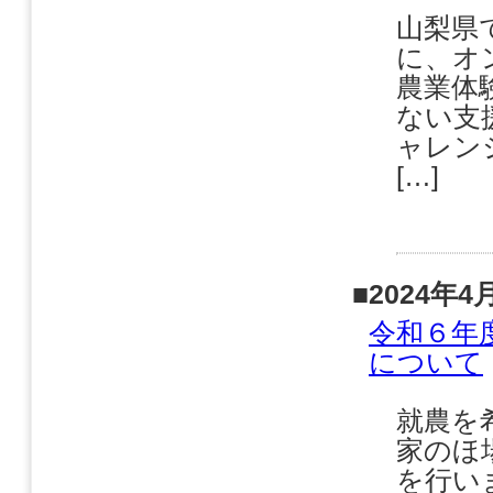
山梨県
に、オ
農業体
ない支
ャレン
[…]
■2024年4
令和６年
について
就農を
家のほ
を行い