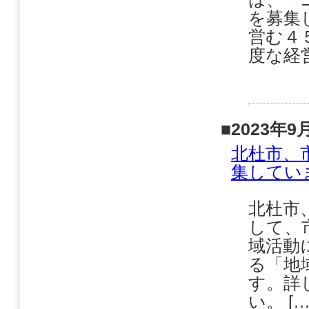
を募集
営む４
度な経
■2023年9
北杜市、
集してい
北杜市
して、
域活動
る「地
す。詳
い。 […