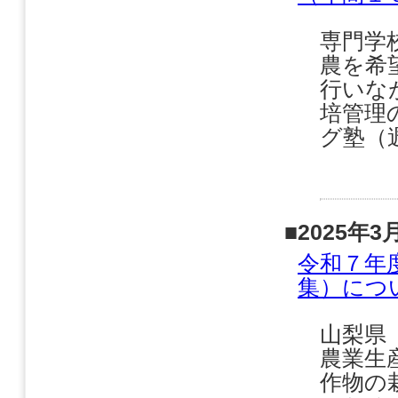
専門学
農を希
行いな
培管理
グ塾（
■2025年3
令和７年
集）につ
山梨県
農業生
作物の