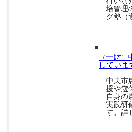
行いな
培管理
グ塾（
■
（一財）
していま
中央市
援や遊
自身の
実践研
す。詳