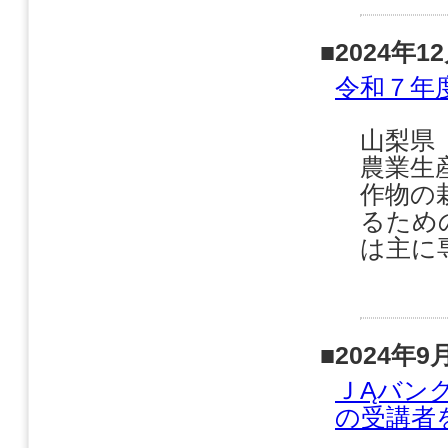
■2024年1
令和７年
山梨県
農業生
作物の
るため
は主に
■2024年9
ＪĄバン
の受講者