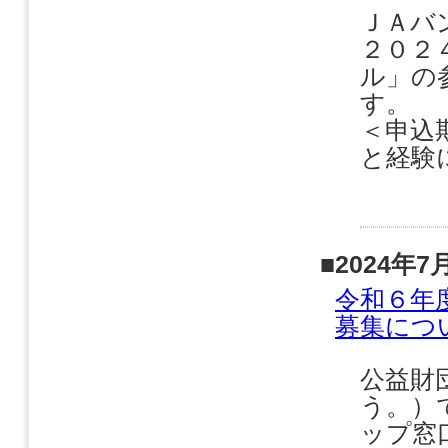
ＪＡバ
２０２
ル」の
＜申込期
と経験に
■2024年7
令和６年
募集につ
公益財
う。）
ップ窓