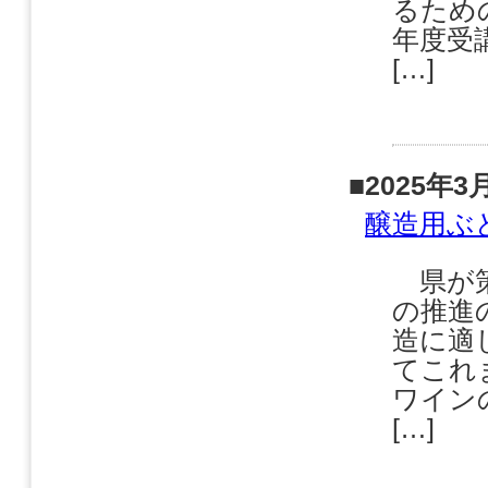
るため
年度受
[…]
■2025年3
醸造用ぶ
県が策
の推進
造に適
てこれ
ワイン
[…]