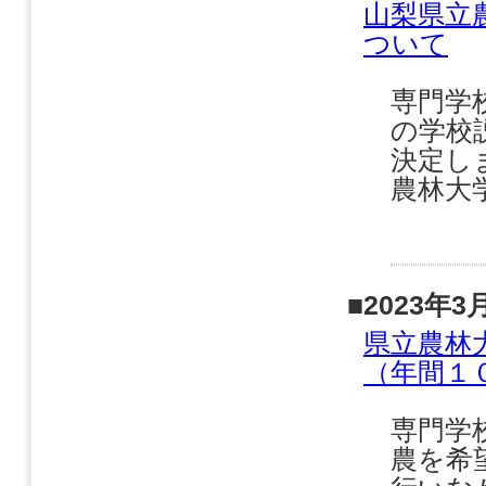
山梨県立
ついて
専門学
の学校
決定し
農林大
■2023年3
県立農林
（年間１
専門学
農を希