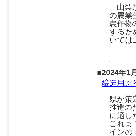
山梨県
の農業
農作物
するた
いては
■2024年1
醸造用ぶ
県が策
推進の
に適し
これま
インの