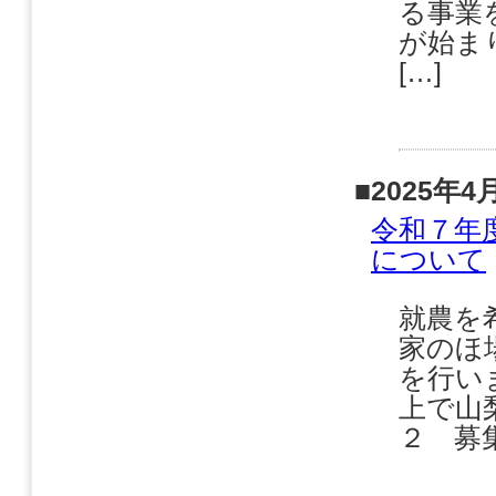
る事業
が始ま
[…]
■2025年4
令和７年
について
就農を
家のほ
を行い
上で山
２ 募集