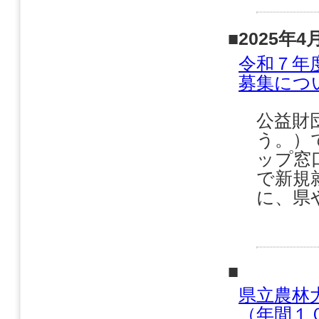
■2025年4
令和７年
募集につ
公益財
う。）
ップ窓
で新規
に、県
■
県立農林
（年間１