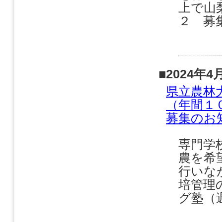
上で山
２ 募集
■2024年4
県立農林
（年間１
募集のお
専門学
農を希
行いな
培管理
グ塾（