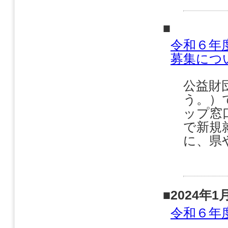
■
令和６年
募集につ
公益財
う。）
ップ窓
で新規
に、県
■2024年1
令和６年