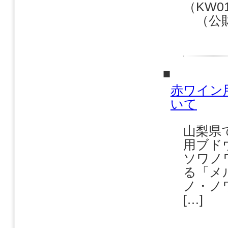
（KW0
（公財
■
赤ワイン
いて
山梨県
用ブド
ソワノ
る「メ
ノ・ノ
[…]