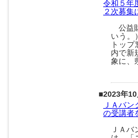
令和５年
２次募集
公益財
いう。
トップ
内で新
象に、
■2023年1
ＪＡバン
の受講者
ＪＡバ
は、「