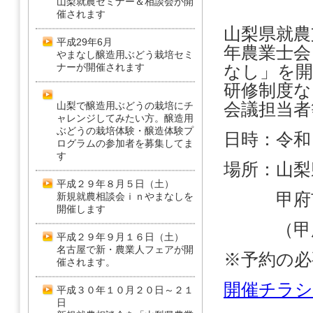
山梨就農セミナー＆相談会が開
催されます
山梨県就農
平成29年6月
年農業士会
やまなし醸造用ぶどう栽培セミ
ナーが開催されます
なし」を開
研修制度な
会議担当者
山梨で醸造用ぶどうの栽培にチ
ャレンジしてみたい方。醸造用
ぶどうの栽培体験・醸造体験プ
日時：令
ログラムの参加者を募集してま
す
場所：山梨
平成２９年８月５日（土）
甲府市丸
新規就農相談会ｉｎやまなしを
開催します
（甲府駅
平成２９年９月１６日（土）
名古屋で新・農業人フェアが開
※予約の必
催されます。
開催チラシ
平成３０年１０月２０日～２１
日