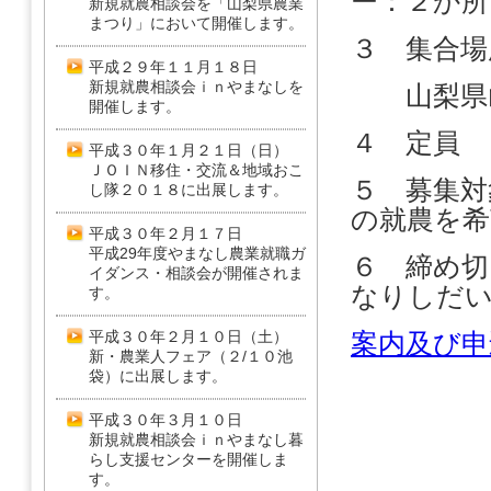
ー：２か所
新規就農相談会を「山梨県農業
まつり」において開催します。
３ 集合場
平成２９年１１月１８日
新規就農相談会ｉｎやまなしを
山梨県山
開催します。
４ 定員 
平成３０年１月２１日（日）
ＪＯＩＮ移住・交流＆地域おこ
５ 募集
し隊２０１８に出展します。
の就農を希
平成３０年２月１７日
平成29年度やまなし農業就職ガ
６ 締め
イダンス・相談会が開催されま
なりしだ
す。
平成３０年２月１０日（土）
案内及び申
新・農業人フェア（２/１０池
袋）に出展します。
平成３０年３月１０日
新規就農相談会ｉｎやまなし暮
らし支援センターを開催しま
す。