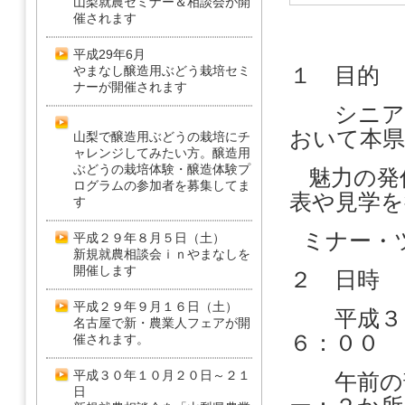
山梨就農セミナー＆相談会が開
催されます
平成29年6月
１ 目的
やまなし醸造用ぶどう栽培セミ
ナーが開催されます
シニア世
おいて本県
山梨で醸造用ぶどうの栽培にチ
ャレンジしてみたい方。醸造用
ぶどうの栽培体験・醸造体験プ
魅力の発
ログラムの参加者を募集してま
表や見学を
す
ミナー・
平成２９年８月５日（土）
新規就農相談会ｉｎやまなしを
開催します
２ 日時
平成２９年９月１６日（土）
平成３０
名古屋で新・農業人フェアが開
６：００
催されます。
平成３０年１０月２０日～２１
午前の部
日