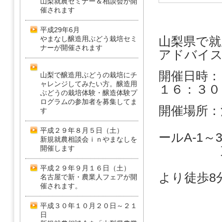
山梨就農セミナー＆相談会が開
催されます
平成29年6月
山梨県で就
やまなし醸造用ぶどう栽培セミ
ナーが開催されます
アドバイ
開催日時：
山梨で醸造用ぶどうの栽培にチ
ャレンジしてみたい方。醸造用
１６：３０
ぶどうの栽培体験・醸造体験プ
ログラムの参加者を募集してま
開催場所：
す
ワールド
平成２９年８月５日（土）
ールA-1～
新規就農相談会ｉｎやまなしを
東京都豊
開催します
＜アクセ
平成２９年９月１６日（土）
より徒歩8
名古屋で新・農業人フェアが開
催されます。
平成３０年１０月２０日～２１
日